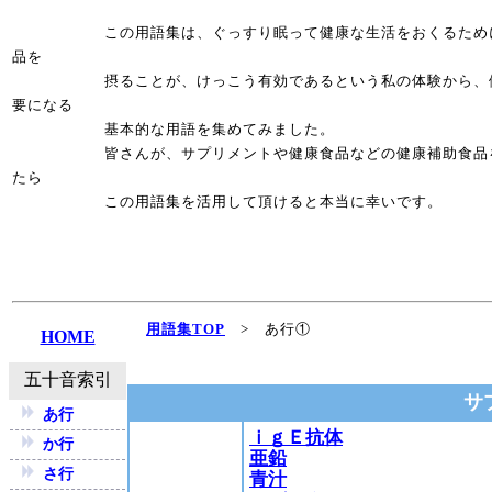
この用語集は、ぐっすり眠って健康な生活をおくるためには
品
を
摂ることが、けっこう有効であるという私の体験から、
要になる
基本的な用語を集めてみました。
皆さんが、サプリメントや健康食品などの健康補助食品を利
たら
この用語集を活用して頂けると本当に幸いです。
用語集TOP
> あ行①
HOME
五十音索引
サ
あ行
ｉｇＥ抗体
か行
亜鉛
さ行
青汁