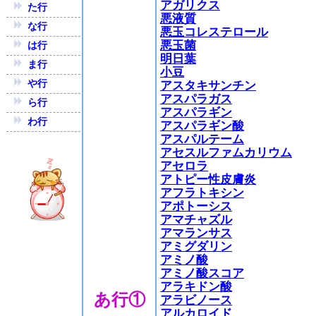
アガリクス
た行
悪液質
な行
悪玉コレステロール
悪玉菌
は行
明日葉
ま行
小豆
や行
アスタキサンチン
アスパラガス
ら行
アスパラギン
わ行
アスパラギン酸
アスパルテーム
アセスルファムカリウム
アセロラ
アトピー性皮膚炎
アフラトキシン
アポトーシス
アマチャズル
アマランサス
アミグダリン
アミノ酸
アミノ酸スコア
アラキドン酸
あ行①
アラビノース
アルカロイド