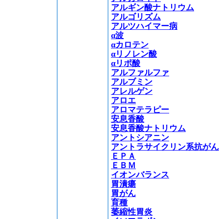
アルギン酸ナトリウム
アルゴリズム
アルツハイマー病
α波
αカロテン
αリノレン酸
αリポ酸
アルファルファ
アルブミン
アレルゲン
アロエ
アロマテラピー
安息香酸
安息香酸ナトリウム
アントシアニン
アントラサイクリン系抗がん
ＥＰＡ
ＥＢＭ
イオンバランス
胃潰瘍
胃がん
育種
萎縮性胃炎